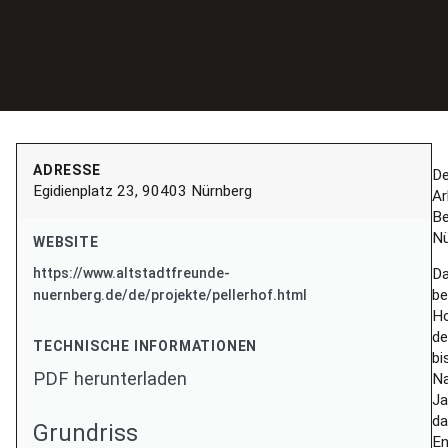
ADRESSE
De
Egidienplatz 23, 90403 Nürnberg
Ar
Be
Nü
WEBSITE
Da
https://www.altstadtfreunde-
be
nuernberg.de/de/projekte/pellerhof.html
Ho
de
TECHNISCHE INFORMATIONEN
bi
PDF herunterladen
Na
Ja
da
Grundriss
En