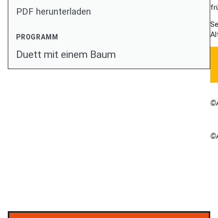
fr
PDF herunterladen
Se
Al
PROGRAMM
Duett mit einem Baum
©A
©A