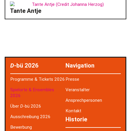
Tante Antje
D
-bü 2026
Navigation
Programme & Tickets 2026
Presse
Spielorte & Ensembles
Veranstalter
2026
Ansprechpersonen
Über
D
-bü 2026
Kontakt
Ausschreibung 2026
Historie
Bewerbung