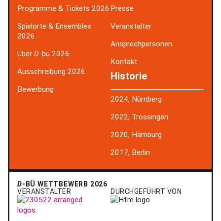
Programme & Tickets 2026
Presse
Spielorte & Ensembles
Veranstalter
2026
Ansprechpersonen
Über
D
-bü 2026
Kontakt
Ausschreibung 2026
Historie
Bewerbung
2024, Nürnberg
2022, Trossingen
2020, Hamburg
2017, Berlin
D
-BÜ WETTBEWERB 2026
VERANSTALTER
DURCHGEFÜHRT VON