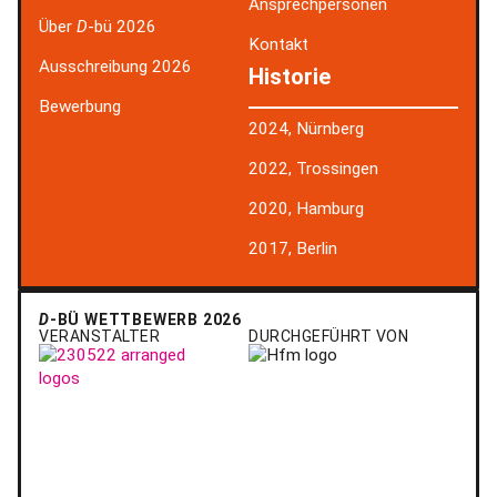
Ansprechpersonen
Über
D
-bü 2026
Kontakt
Ausschreibung 2026
Historie
Bewerbung
2024, Nürnberg
2022, Trossingen
2020, Hamburg
2017, Berlin
D
-BÜ WETTBEWERB 2026
VERANSTALTER
DURCHGEFÜHRT VON