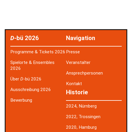
D
-bü 2026
Navigation
Programme & Tickets 2026
Presse
Spielorte & Ensembles
Veranstalter
2026
Ansprechpersonen
Über
D
-bü 2026
Kontakt
Ausschreibung 2026
Historie
Bewerbung
2024, Nürnberg
2022, Trossingen
2020, Hamburg