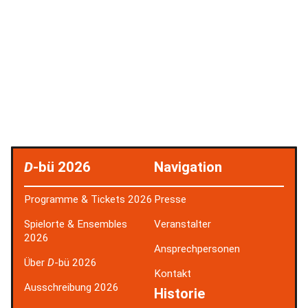
D
-bü 2026
Navigation
Programme & Tickets 2026
Presse
Spielorte & Ensembles
Veranstalter
2026
Ansprechpersonen
Über
D
-bü 2026
Kontakt
Ausschreibung 2026
Historie